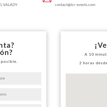
0, VALADY
contact@lcr-events.com
nta?
¡Ve
ión?
A 10 minut
 posible.
2 horas desd