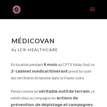
MÉDICOVAN
by LCR-HEALTHCARE
En location pendant 𝟲 𝗺𝗼𝗶𝘀 au CPTS Velay-Sud
, ce
𝟮ᵉ 𝗰𝗮𝗯𝗶𝗻𝗲𝘁 𝗺𝗲́𝗱𝗶𝗰𝗮𝗹 𝗶𝘁𝗶𝗻𝗲́𝗿𝗮𝗻𝘁 prend la route
des territoires en tension dans la Haute-Loire.
Pensé comme un 𝘃𝗲́𝗿𝗶𝘁𝗮𝗯𝗹𝗲 𝗼𝘂𝘁𝗶𝗹 𝗱𝗲 𝘁𝗲𝗿𝗿𝗮𝗶𝗻, ce
médicobus accompagne les 𝗮𝗰𝘁𝗶𝗼𝗻𝘀 𝗱𝗲
𝗽𝗿𝗲́𝘃𝗲𝗻𝘁𝗶𝗼𝗻, 𝗱𝗲 𝗱𝗲́𝗽𝗶𝘀𝘁𝗮𝗴𝗲 𝗲𝘁 𝗰𝗮𝗺𝗽𝗮𝗴𝗻𝗲𝘀