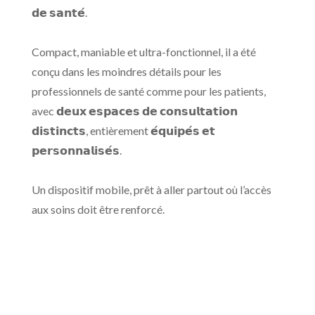
𝗱𝗲 𝘀𝗮𝗻𝘁𝗲́.
Compact, maniable et ultra-fonctionnel, il a été
conçu dans les moindres détails pour les
professionnels de santé comme pour les patients,
avec 𝗱𝗲𝘂𝘅 𝗲𝘀𝗽𝗮𝗰𝗲𝘀 𝗱𝗲 𝗰𝗼𝗻𝘀𝘂𝗹𝘁𝗮𝘁𝗶𝗼𝗻
𝗱𝗶𝘀𝘁𝗶𝗻𝗰𝘁𝘀, entièrement 𝗲́𝗾𝘂𝗶𝗽𝗲́𝘀 𝗲𝘁
𝗽𝗲𝗿𝘀𝗼𝗻𝗻𝗮𝗹𝗶𝘀𝗲́𝘀.
Un dispositif mobile, prêt à aller partout où l’accès
aux soins doit être renforcé.