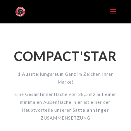
COMPACT'STAR
1
Ausstellungsraum
Ganz im Zeichen Ihrer
Marke!
Eine Gesamtinnenfläche von 38,5 m2 mit einer
minimalen Außenfläche, hier ist einer der
Hauptvorteile unserer
Sattelanhänger
ZUSAMMENSETZUNG