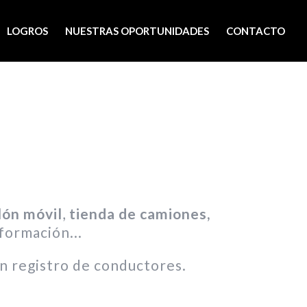
LOGROS
NUESTRAS OPORTUNIDADES
CONTACTO
!
lón móvil
,
tienda de camiones,
formación...
in registro de conductores.