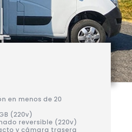
n en menos de 20
RGB (220v)
nado reversible (220v)
cto y cámara trasera