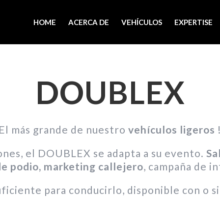
HOME
ACERCA DE
VEHÍCULOS
EXPERTISE
DOUBLEX
El más grande de nuestro
vehículos ligeros
iones, el DOUBLEX se adapta a su evento.
Sa
e podio, marketing callejero
, campaña de in
uficiente para conducirlo, disponible con o s