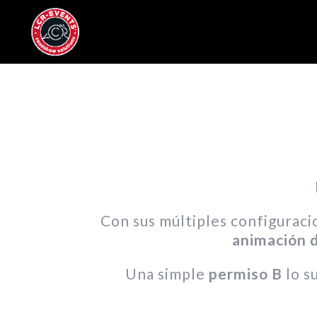
Con sus múltiples configurac
animación d
Una simple
permiso B
lo s