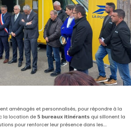
ent aménagés et personnalisés, pour répondre à la
tion de 𝟱 𝗯𝘂𝗿𝗲𝗮𝘂𝘅 𝗶𝘁𝗶𝗻𝗲́𝗿𝗮𝗻𝘁𝘀 qui sillonent la
utions pour renforcer leur présence dans les...