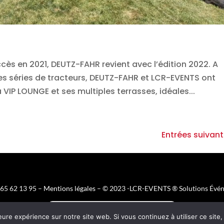
s en 2021, DEUTZ-FAHR revient avec l’édition 2022. A
lles séries de tracteurs, DEUTZ-FAHR et LCR-EVENTS ont
VIP LOUNGE et ses multiples terrasses, idéales...
Entrées suivant
5 62 13 95 –
Mentions légales
– © 2023 -LCR-EVENTS ® Solutions Événe
FR
EN
ES
DE
eure expérience sur notre site web. Si vous continuez à utiliser ce sit