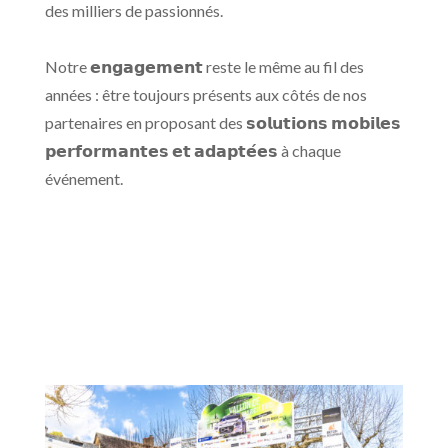
des milliers de passionnés.
Notre 𝗲𝗻𝗴𝗮𝗴𝗲𝗺𝗲𝗻𝘁 reste le même au fil des
années : être toujours présents aux côtés de nos
partenaires en proposant des 𝘀𝗼𝗹𝘂𝘁𝗶𝗼𝗻𝘀 𝗺𝗼𝗯𝗶𝗹𝗲𝘀
𝗽𝗲𝗿𝗳𝗼𝗿𝗺𝗮𝗻𝘁𝗲𝘀 𝗲𝘁 𝗮𝗱𝗮𝗽𝘁𝗲́𝗲𝘀 à chaque
événement.